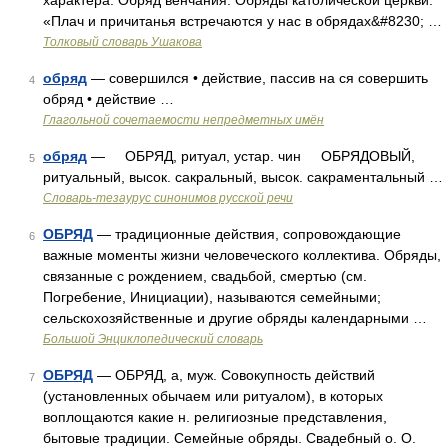
характера. Обряд венчания. Обряды католической церкви.
«Плач и причитанья встречаются у нас в обрядах&#8230; …
Толковый словарь Ушакова
обряд
— совершился • действие, пассив на ся совершить
4
обряд • действие …
Глагольной сочетаемости непредметных имён
обряд
— ОБРЯД, ритуал, устар. чин ОБРЯДОВЫЙ,
5
ритуальный, высок. сакральный, высок. сакраментальный …
Словарь-тезаурус синонимов русской речи
ОБРЯД
— традиционные действия, сопровождающие
6
важные моменты жизни человеческого коллектива. Обряды,
связанные с рождением, свадьбой, смертью (см.
Погребение, Инициации), называются семейными;
сельскохозяйственные и другие обряды календарными …
Большой Энциклопедический словарь
ОБРЯД
— ОБРЯД, а, муж. Совокупность действий
7
(установленных обычаем или ритуалом), в которых
воплощаются какие н. религиозные представления,
бытовые традиции. Семейные обряды. Свадебный о. О.