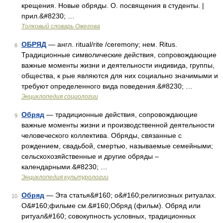
крещения. Новые обряды. О. посвящения в студенты. |
прил.&#8230; …
Толковый словарь Ожегова
ОБРЯД
— англ. ritual/rite /ceremony; нем. Ritus.
8
Традиционные символические действия, сопровождающие
важные моменты жизни и деятельности индивида, группы,
общества, к рые являются для них социально значимыми и
требуют определенного вида поведения.&#8230; …
Энциклопедия социологии
Обряд
— традиционные действия, сопровождающие
9
важные моменты жизни и производственной деятельности
человеческого коллектива. Обряды, связанные с
рождением, свадьбой, смертью, называемые семейными;
сельскохозяйственные и другие обряды –
календарными.&#8230; …
Энциклопедия культурологии
Обряд
— Эта статья&#160; о&#160;религиозных ритуалах.
10
О&#160;фильме см.&#160;Обряд (фильм). Обряд или
ритуал&#160; совокупность условных, традиционных