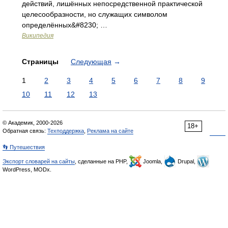
действий, лишённых непосредственной практической
целесообразности, но служащих символом
определённых&#8230; …
Википедия
Страницы
Следующая
→
1
2
3
4
5
6
7
8
9
10
11
12
13
© Академик, 2000-2026
18+
Обратная связь:
Техподдержка
,
Реклама на сайте
👣 Путешествия
Экспорт словарей на сайты
, сделанные на PHP,
Joomla,
Drupal,
WordPress, MODx.